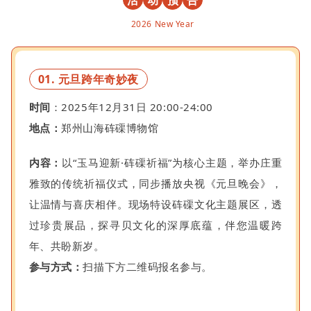
活
动
预
告
2026 New Year
01. 元旦跨年奇妙夜
时间
：2025年12月31日 20:00-24:00
地点：
郑州山海砗磲博物馆
内容：
以“玉马迎新·砗磲祈福”为核心主题，举办庄重
雅致的传统祈福仪式，同步播放央视《元旦晚会》，
让温情与喜庆相伴。现场特设砗磲文化主题展区，透
过珍贵展品，探寻贝文化的深厚底蕴，伴您温暖跨
年、共盼新岁。
参与方式：
扫描下方二维码报名参与。