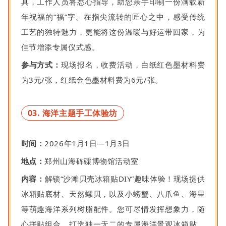
具，工作人员将悉心指导，助您亲手印制一份满载新
年祝福的“福”字。在指尖流转的匠心之中，感受传统
工艺的独特魅力，更能将这份温暖与好运带回家，为
佳节增添专属仪式感。
参与方式：
现场报名，收费活动，白纸红色墨材料费
为3元/张，红纸金色墨材料费为6元/张。
03. 海洋主题手工体验坊
时间：
2026年1月1日—1月3日
地点：
郑州山海砗磲博物馆活动室
内容：
解锁“沙滩贝壳冰箱贴DIY”趣味体验！现场提供
冰箱贴底材、天然螺贝，以及小螃蟹、八爪鱼、海星
等萌趣海洋系列树脂配件。您可尽情发挥想象力，随
心拼贴组合，打造独一无二的专属海洋景观冰箱贴，